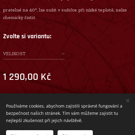
pratelné na 40°, lze sušit v sušičce při nízké teplotě, nelze
chemicky čistit
Zvolte si variantu:
VELIKOST
1 290,00
Kč
© 2025 Všechna práva vyhrazena
Používáme cookies, abychom zajistili správné fungování a
bezpečnost našich stránek. Tím vám můžeme zajistit tu
Cookies
nejlepší zkušenost při jejich návštěvě.
Do košíku